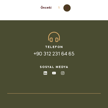
Önceki
1
2
TELEFON
+90 312 231 64 65
SOSYAL MEDYA