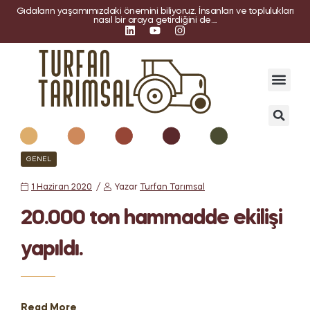
Gıdaların yaşamımızdaki önemini biliyoruz. İnsanları ve toplulukları
nasıl bir araya getirdiğini de…
GENEL
1 Haziran 2020
Yazar
Turfan Tarımsal
20.000 ton hammadde ekilişi
yapıldı.
Read More