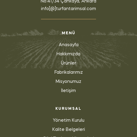
No:41/34 Çankaya, Ankara
info[@]turfantarimsal.com
MENÜ
Anasayfa
Hakkımızda
Ürünler
Fabrikalarımız
Misyonumuz
İletişim
KURUMSAL
Yönetim Kurulu
Kalite Belgeleri