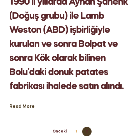
1990‘lı yıllarda Ayhan Şahenk
(Doğuş grubu) ile Lamb
Weston (ABD) işbirliğiyle
kurulan ve sonra Bolpat ve
sonra Kök olarak bilinen
Bolu’daki donuk patates
fabrikası ihalede satın alındı.
Read More
Önceki
1
2