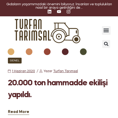
Gıdaların yaşamımızdaki önemini biliyoruz. İnsanları ve toplulukları
nasıl bir araya getirdiğini de…
GENEL
1 Haziran 2020
Yazar
Turfan Tarımsal
20.000 ton hammadde ekilişi
yapıldı.
Read More